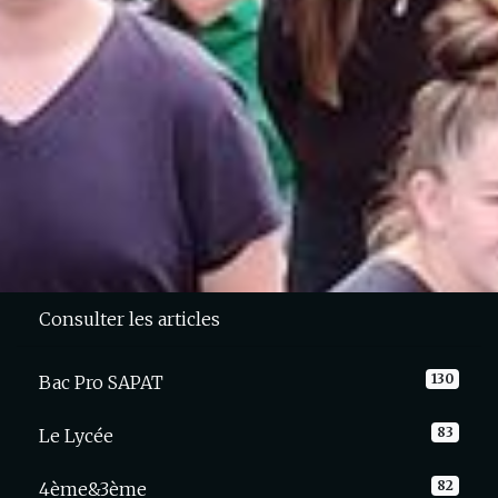
Consulter les articles
130
Bac Pro SAPAT
83
Le Lycée
82
4ème&3ème