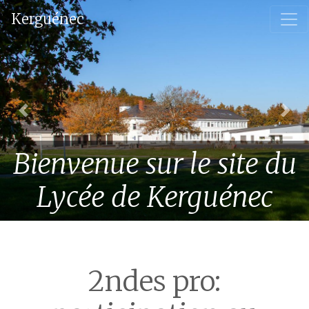
Kerguénec
Nos formations: 4ème & 3ème
Previous
Nex
Professionnelle - Bac pro
Bienvenue sur le site du
SAPAT - Bac pro TCVA - CAP
SAPVER .
Lycée de Kerguénec
2ndes pro: