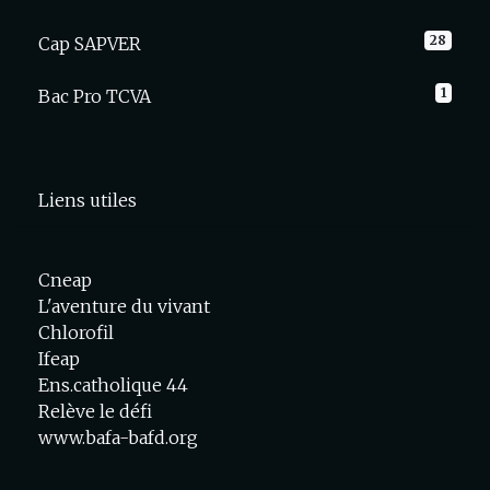
28
Cap SAPVER
1
Bac Pro TCVA
Liens utiles
Cneap
L'aventure du vivant
Chlorofil
Ifeap
Ens.catholique 44
Relève le défi
www.bafa-bafd.org