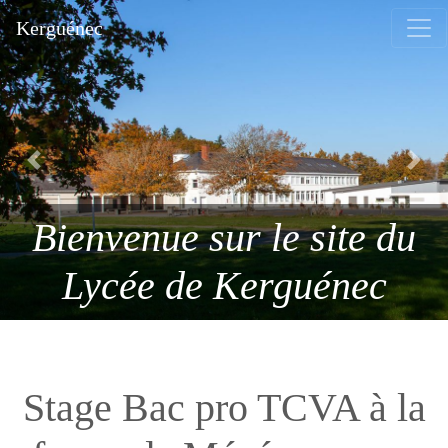
Kerguénec
Previous
Next
Nos formations: 4ème & 3ème
Bienvenue sur le site du
Professionnelle - Bac pro SAPAT -
Bac pro TCVA - CAP SAPVER .
Lycée de Kerguénec
Stage Bac pro TCVA à la