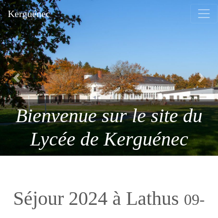
Kerguénec
Previous
Next
Nos formations: 4ème & 3ème
Bienvenue sur le site du
Professionnelle - Bac pro SAPAT -
Bac pro TCVA - CAP SAPVER .
Lycée de Kerguénec
Séjour 2024 à Lathus
09-