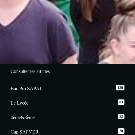
Consulter les articles
130
Bac Pro SAPAT
83
Le Lycée
82
4ème&3ème
28
Cap SAPVER